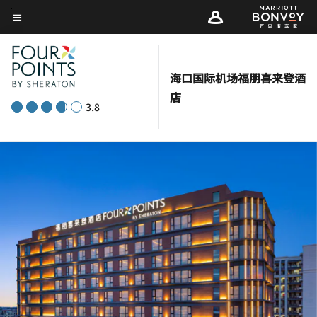
Skip
菜单文本
to
main
content
海口国际机场福朋喜来登酒
店
3.8