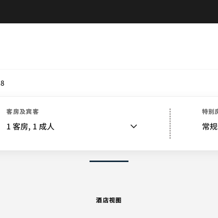
.8
酒店视图
客房
套房
特色
餐饮
娱乐和健身
客房及宾客
特别
1
客房,
1
成人
常规
图片和视频
酒店视图