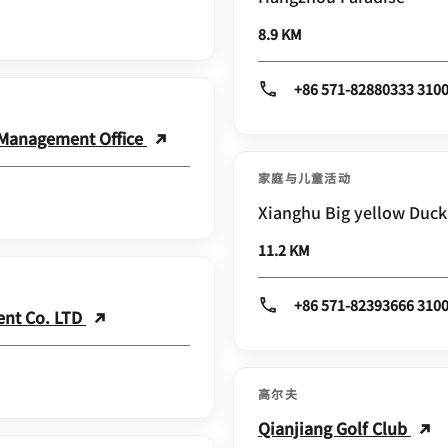
8.9 KM
+86 571-82880333 310
 Management Office
家庭与儿童活动
Xianghu Big yellow Duck
11.2 KM
+86 571-82393666 310
nt Co. LTD
高尔夫
Qianjiang Golf Club