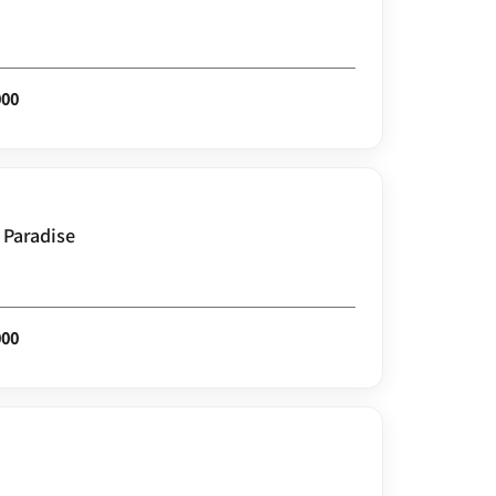
000
 Paradise
000