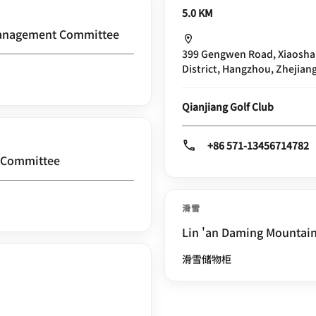
5.0 KM
Management Committee
399 Gengwen Road, Xiaoshan
District, Hangzhou, Zhejian
Qianjiang Golf Club
+86 571-13456714782
t Committee
滑雪
Lin 'an Daming Mountain
滑雪储物柜