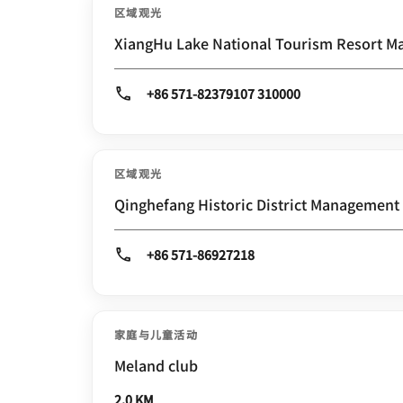
区域观光
XiangHu Lake National Tourism Resort 
+86 571-82379107 310000
区域观光
Qinghefang Historic District Managemen
+86 571-86927218
家庭与儿童活动
Meland club
2.0 KM