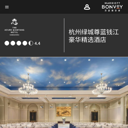
Skip
菜单文本
to
main
content
杭州绿城尊蓝钱江
豪华精选酒店
4.4