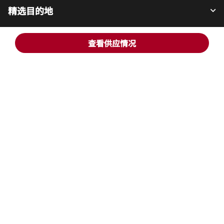
精选目的地
查看供应情况
宾客适用
我们的公司
Facebook
Instagram
Twitter
LinkedIn
Youtube
关注我们
英语
© 1996 – 2025 万豪国际有限公司版权所有。万豪国际专有信息
招贤纳士
使用条款
计划细则及条款
隐私中心
打开新窗口
打开新窗口
数字化无障碍设计
网站地图
帮助