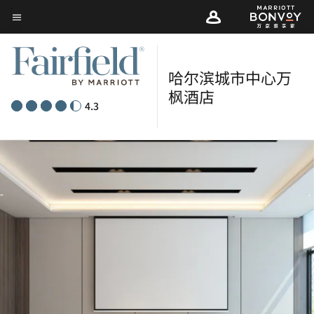
Skip
菜单文本
to
main
content
哈尔滨城市中心万
枫酒店
4.3