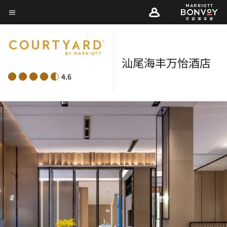
Skip
菜单文本
to
main
content
汕尾海丰万怡酒店
4.6