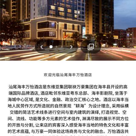
上一页
下一页
0
1
2
欢迎光临汕尾海丰万怡酒店
汕尾海丰万怡酒店是东维亚集团联袂万豪集团在海丰县开设的高
端国际品牌酒店, 酒店毗邻东维亚粤东总部、海丰影剧院, 坐落于
海城中心区域, 是文化、金融、政治交汇核心之地。酒店以海丰当
地人民劳作方式所造就的自然景观“耕海”为设计理念, 采用纵横
交错的简洁艺术线条进行空间与室内建筑的演绎, 打造视觉、空
间、流线、功能等多方元素的艺术佳作, 淋漓尽致的展示不同方位
的开放与分割, 让来店的宾客深入感受海丰当地的特色文化和丰富
的艺术底蕴, 与万豪一同体验这场商务与文化的融合。万怡酒店共