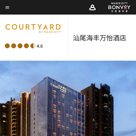
Skip
菜单文本
to
main
content
汕尾海丰万怡酒店
4.6