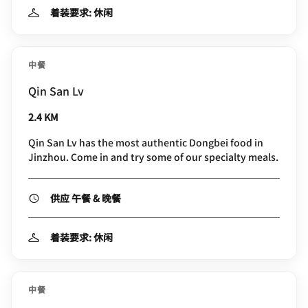
着装要求: 休闲
中餐
Qin San Lv
2.4 KM
Qin San Lv has the most authentic Dongbei food in
Jinzhou. Come in and try some of our specialty meals.
供应 午餐 & 晚餐
着装要求: 休闲
中餐