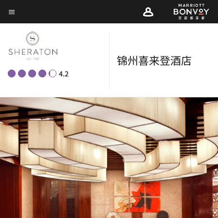
Skip
菜单文本
to
main
content
锦州喜来登酒店
4.2