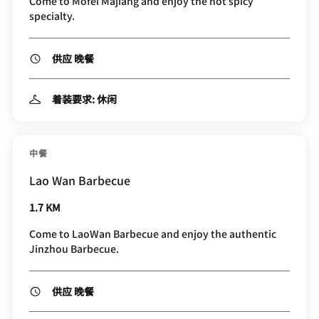
Come to Mofei Majiang and enjoy the hot spicy
specialty.
供应 晚餐
着装要求: 休闲
中餐
Lao Wan Barbecue
1.7 KM
Come to LaoWan Barbecue and enjoy the authentic
Jinzhou Barbecue.
供应 晚餐