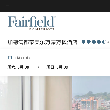
Skip
菜单文本
to
main
content
加德满都泰美尔万豪万枫酒店
4
日期
(
1
晚)
周六, 8月 08
周日, 8月 09