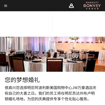
Skip
Skip
to
菜单文本
to
main
main
content
明尼阿波利斯美国购物中心
content
JW 万豪酒店
您的梦想婚礼
很高兴您选择明尼阿波利斯美国购物中心JW万豪酒店庆
祝自己的大喜之日。我们的员工将在明尼苏达州布卢明
顿婚礼场地，为您的庆典提供专享个性化贴心服务。