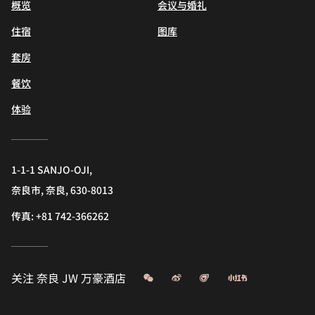
概览
会议与婚礼
住宿
图库
套房
餐饮
体验
1-1-1 SANJO-OJI,
奈良市, 奈良, 630-8013
传真:
+81 742-366262
微信
微博
飞猪
小红书
关注
奈良 JW 万豪酒店