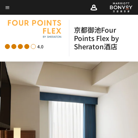
Skip
菜单文本
to
main
京都御池Four
content
Points Flex by
Sheraton酒店
4.0