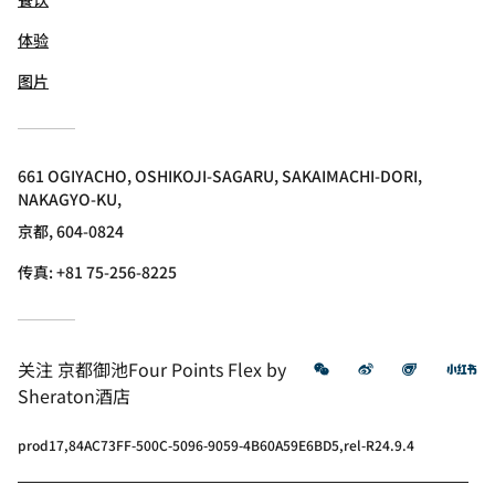
体验
图片
661 OGIYACHO, OSHIKOJI-SAGARU, SAKAIMACHI-DORI,
NAKAGYO-KU,
京都, 604-0824
传真:
+81 75-256-8225
微信
微博
飞猪
小
关注
京都御池Four Points Flex by
Sheraton酒店
prod17,84AC73FF-500C-5096-9059-4B60A59E6BD5,rel-R24.9.4