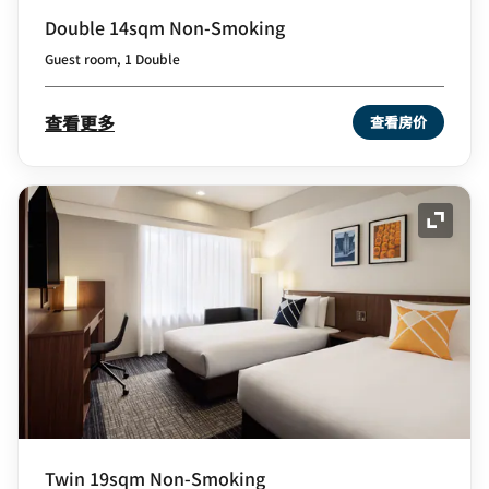
Double 14sqm Non-Smoking
Guest room, 1 Double
查看更多
查看房价
展开图
Twin 19sqm Non-Smoking