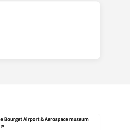
Le Bourget Airport & Aerospace museum
Versaille