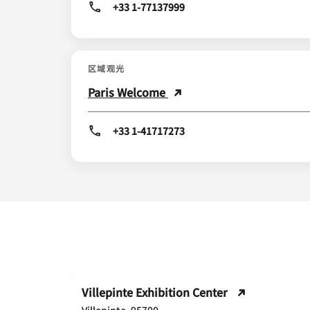
+33 1-77137999
区域观光
Paris Welcome
+33 1-41717273
Villepinte Exhibition Center