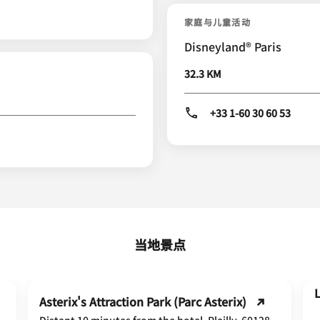
家庭与儿童活动
Disneyland® Paris
32.3 KM
+33 1-60 30 60 53
当地景点
Asterix's Attraction Park (Parc Asterix)