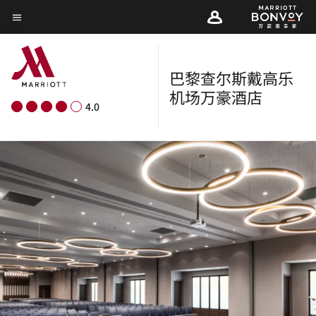
Skip
菜单文本
to
main
content
巴黎查尔斯戴高乐
机场万豪酒店
4.0