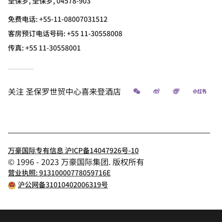
圣保罗, 圣保罗, 04578-903
免费电话:
+55-11-08007031512
客房预订电话号码: +55 11-30558008
传真:
+55 11-30558001
微信
微博
飞猪
小红
关注
圣保罗世贸中心喜来登酒店
万豪国际专有信息 沪ICP备14047926号-10
© 1996 - 2023 万豪国际集团. 版权所有
营业执照: 91310000778059716E
沪公网备31010402006319号