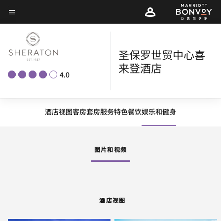
Skip
菜单文本
to
main
content
圣保罗世贸中心喜
来登酒店
4.0
酒店视图
客房
套房
服务
特色
餐饮
娱乐和健身
图片和视频
酒店视图