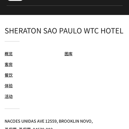
SHERATON SAO PAULO WTC HOTEL
概览
图库
客房
餐饮
体验
活动
NACOES UNIDAS AVE 12559, BROOKLIN NOVO,