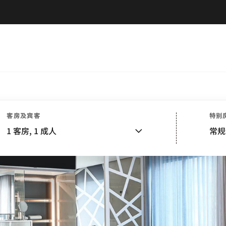
客房及宾客
特别
1
客房,
1
成人
常规