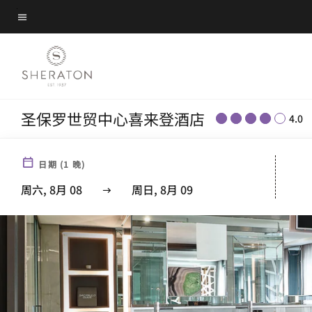
Skip
菜单文本
to
main
content
圣保罗世贸中心喜来登酒店
4.0
日期
(
1
晚)
周六, 8月 08
周日, 8月 09