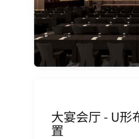
大宴会厅 - U形
置
采用U形布置至多可容纳60位宾客，适
互动会议和讨论，有益于推动合作参与
办研讨会、董事会议和战略规划会议的
选。
Open in New Tab
楼层平面图