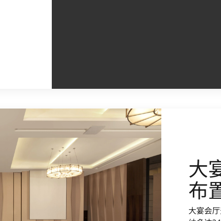
大宴
布
大宴会厅
纳多达2
客。厅内
动的理想
楼层