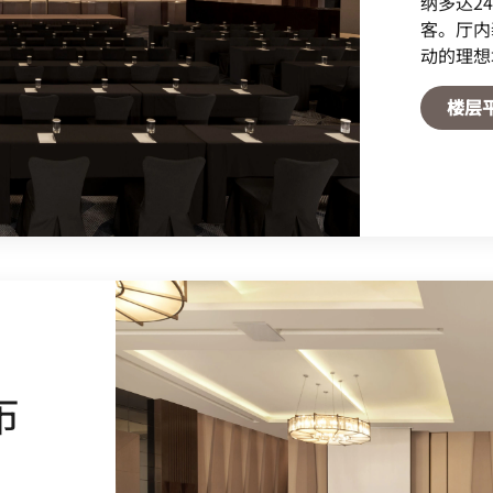
布
合开展
，是举
理想之