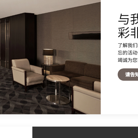
与
彩
了解我们
忘的活动
竭诚为您
请告