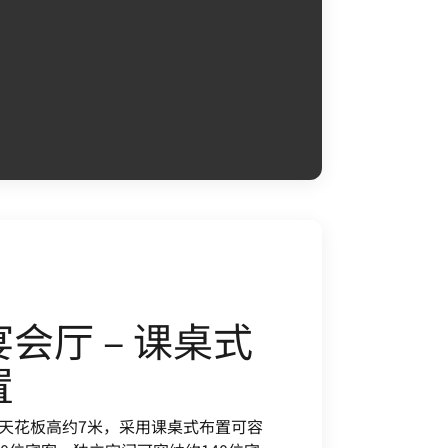
会厅 – 课桌式
置
天花板高约7米，采用课桌式布置可容
40位宾客，独立空间可容纳约140位宾
装潢精致优雅，是您举办非凡私人活
场所。
Open in New Tab
平面图