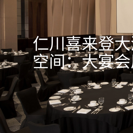
仁川喜来登大
空间：大宴会