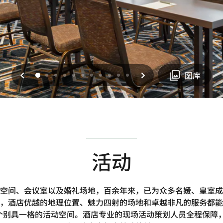
上一页
下一页
0
1
2
3
4
5
6
7
8
9
10
图库
活动
空间、会议室以及婚礼场地，百余年来，已为众多名媛、皇室成
，酒店优越的地理位置、魅力四射的场地和卓越非凡的服务都能
35个别具一格的活动空间。酒店专业的现场活动策划人员全程保