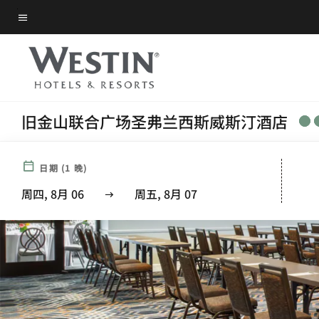
Skip
菜单文本
to
main
content
旧金山联合广场圣弗兰西斯威斯汀酒店
日期
(
1
晚)
周四, 8月 06
周五, 8月 07