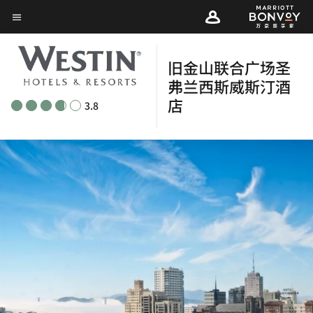
Skip
菜单文本
to
main
旧金山联合广场圣
content
弗兰西斯威斯汀酒
店
3.8