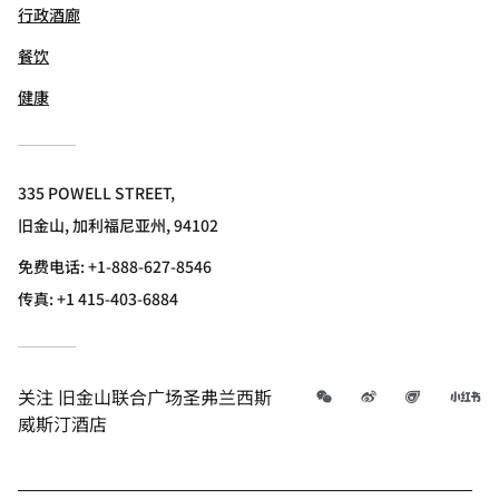
行政酒廊
餐饮
健康
335 POWELL STREET,
旧金山, 加利福尼亚州, 94102
免费电话:
+1-888-627-8546
传真:
+1 415-403-6884
微信
微博
飞猪
小
关注
旧金山联合广场圣弗兰西斯
威斯汀酒店