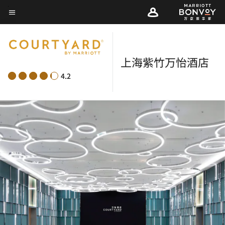
Skip
菜单文本
to
main
content
上海紫竹万怡酒店
4.2