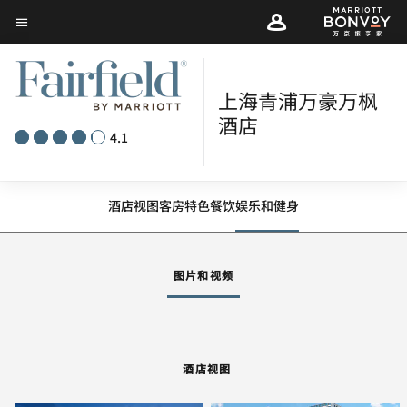
Skip
菜单文本
to
main
content
上海青浦万豪万枫
酒店
4.1
酒店视图
客房
特色
餐饮
娱乐和健身
图片和视频
酒店视图