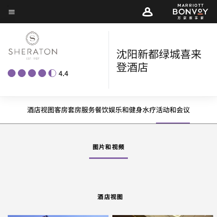
Skip
菜单文本
to
main
content
沈阳新都绿城喜来
登酒店
4.4
酒店视图
客房
套房
服务
餐饮
娱乐和健身
水疗
活动和会议
图片和视频
酒店视图