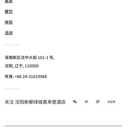
客房
餐饮
体验
活动
浑南新区沈中大街 101-1 号,
沈阳, 辽宁, 110000
传真:
+86 24-31619988
微信
微博
飞猪
小红书
关注
沈阳新都绿城喜来登酒店