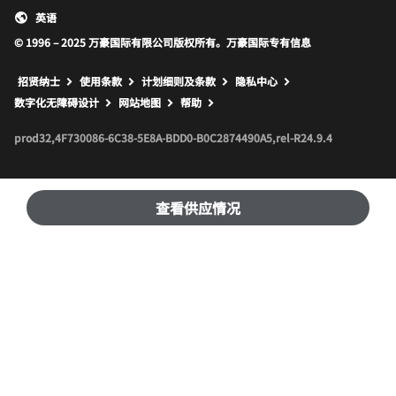
英语
© 1996 – 2025 万豪国际有限公司版权所有。万豪国际专有信息
招贤纳士
使用条款
计划细则及条款
隐私中心
打开新窗口
打开新窗口
数字化无障碍设计
网站地图
帮助
prod32,4F730086-6C38-5E8A-BDD0-B0C2874490A5,rel-R24.9.4
查看供应情况