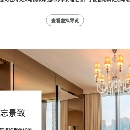
查看虚拟导览
忘景致
房堪称现代优雅