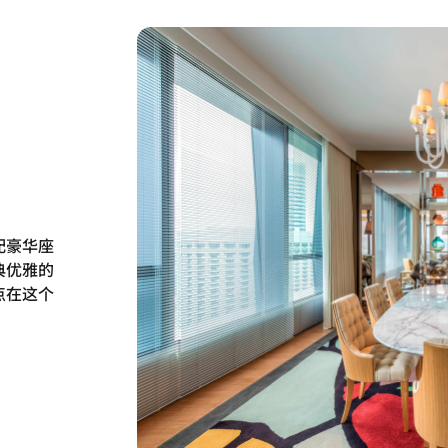
配豪华座
典优雅的
点在这个