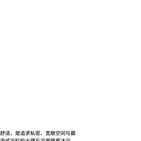
舒适，是追求私密、宽敞空间与震
泡式浴缸的大理石浴室惬意沐浴。