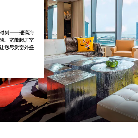
时刻——璀璨海
映。宽敞起居室
让您尽赏窗外盛