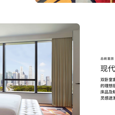
总统套房
现
双卧室
的理想
床品及
灵感迸