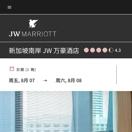
Skip
菜单文本
to
main
content
新加坡南岸 JW 万豪酒店
4.3
日期
(
1
晚)
周五, 8月 07
周六, 8月 08