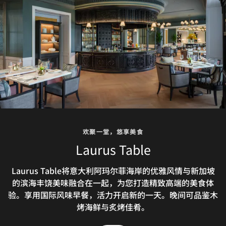
The Collector's Bar
Here, heritage‑inspired cocktails take centre stage,
each crafted to tell a story through flavour.
Complemented by sweet treats, savoury bites, and an
all‑day dining menu designed for every palate, every
visit becomes a journey of discovery and delight.
探索
欢聚一堂，悠享美食
欢聚一堂，悠享美食
Laurus Table
Pool Bar
Laurus Table将意大利阿玛尔菲海岸的优雅风情与新加坡
The Pool Bar invites guests to unwind in a lush
的滨海丰饶美味融合在一起，为您打造精致高端的美食体
gardensetting poolside. Enjoy sun-drenched
验。​享用国际风味早餐，活力开启新的一天。晚间可品鉴木
afternoons withhandcrafted antipasti, gourmet
burgers, wood-firedfavourites, and Singaporean
烤海鲜与炙烤佳肴。
specialties.