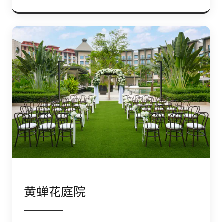
黄蝉花庭院