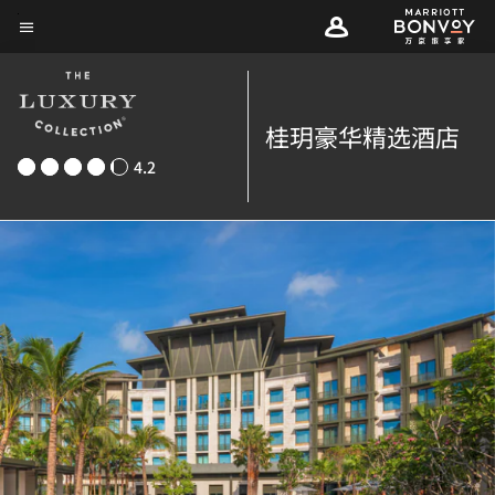
Skip
菜单文本
to
main
content
桂玥豪华精选酒店
4.2