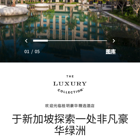
上一页
下一页
0
1
2
3
4
图库
01
/
05
欢迎光临桂玥豪华精选酒店
于新加坡探索一处非凡豪
华绿洲