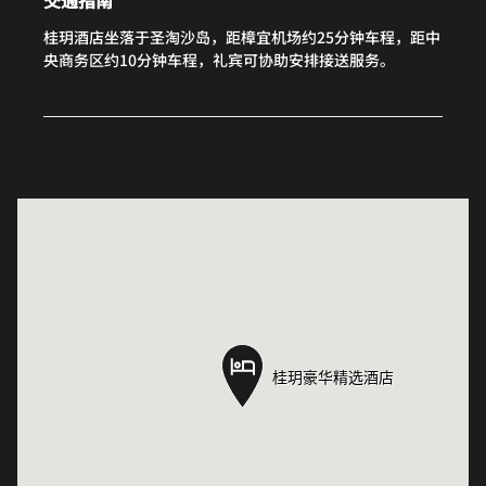
桂玥酒店坐落于圣淘沙岛，距樟宜机场约25分钟车程，距中
央商务区约10分钟车程，礼宾可协助安排接送服务。
桂玥豪华精选酒店
桂玥豪华精选酒店