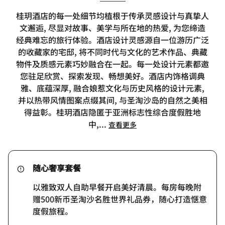
桂玥酒店的每一处细节均植根于传承灵感设计与真挚人
文邂逅, 尽显对故事、美学与所在地的热爱, 为您缔造
经典难忘的旅行体验。​​酒店设计灵感源自一位游历广泛
的收藏家的宅邸, 将不同时代与文化的艺术作品、典藏
物件及质感元素巧妙融合在一起。每一处设计元素都邀
您驻足欣赏、探索发现、畅想美好。酒店内饰格调典
雅、底蕴深厚, 融合娘惹文化与历史风格的设计元素,
并以热带风情图案点缀其间, 与圣淘沙岛的自然之美相
得益彰。​​桂玥酒店隐匿于亚洲标志性综合度假胜地
中,
...
查看更多
随心奢享套餐
以雅致双人自助早餐开启美好清晨。每房每晚附
赠500新币圣淘沙名胜世界礼品券，随心打造惬意
度假旅程。