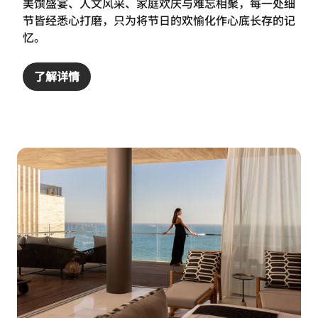
美馔盛宴、人文风采、家庭欢庆与难忘相聚，每一处细
节皆经悉心打磨，只为将节日的欢愉化作心底长存的记
忆。
了解详情