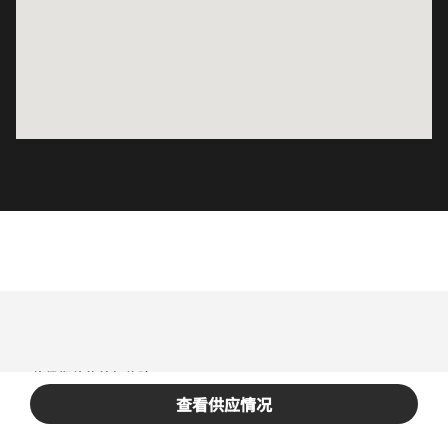
值得期待的美好体验
提前规划您的精彩旅程
查看供应情况