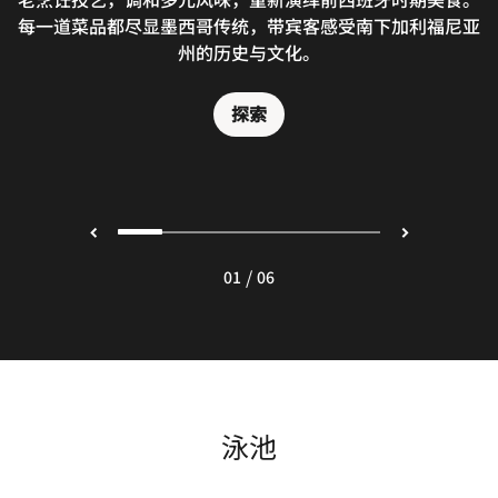
每一道菜品都尽显墨西哥传统，带宾客感受南下加利福尼亚
饪技法，匠心打造特色菜品，带宾客探寻墨西哥地道风味，
好处，口感鲜嫩细腻。海洋的鲜活气息，带来美妙的味蕾享
品尝风味浓郁的菜品、清爽鸡尾酒，欣赏优美海景，每一餐
beverages made with local ingredients. Designed for
茄、当地海鲜及精选肉类烹制佳肴。
wellness-minded travelers, it blends vibrant flavors
都尽显洛斯卡沃斯的独特风情。
领略深厚人文底蕴。
州的历史与文化。
受。
with the natural wellness culture of Los Cabos.
探索
探索
探索
探索
探索
探索
/
01
06
泳池