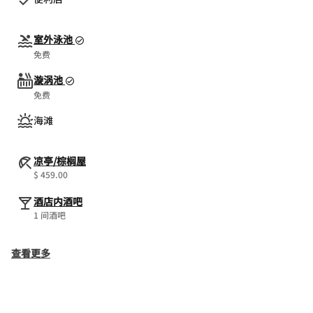
室外泳池
免费
漩涡池
免费
海滩
凉亭/棕榈屋
$ 459.00
酒店内酒吧
1 间酒吧
查看更多