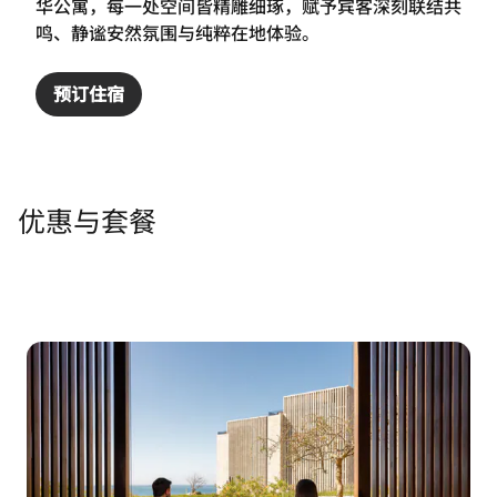
华公寓，每一处空间皆精雕细琢，赋予宾客深刻联结共
鸣、静谧安然氛围与纯粹在地体验。
预订住宿
优惠与套餐