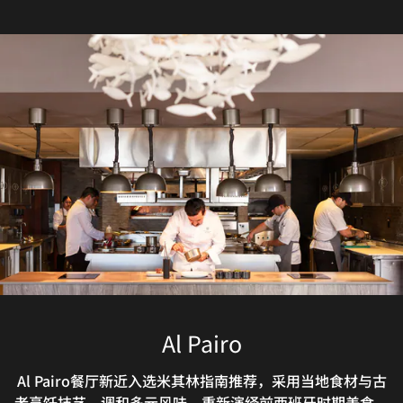
Foresta Juice Bar
Riccio di Mare
Baja Beach
Cascabel
Al Pairo
Mako
于洛斯卡波斯索拉兹餐厅享用早餐，纵览科尔特斯海风光。
我们的圣何塞卡波海鲜餐厅以道道精致佳肴邀您沉浸式感受
采用南下加利福尼亚本土特色食材进行焕新演绎，致敬经典
欢迎前往我们的Airstream海滨餐厅品尝采用当地新鲜食材
Al Pairo餐厅新近入选米其林指南推荐，采用当地食材与古
Foresta Juice Bar in downtown San José del Cabo
老烹饪技艺，调和多元风味，重新演绎前西班牙时期美食。
餐厅拥有令人难忘的海滨景致，采用当地新鲜食材与传统烹
海洋的鲜美风味。新鲜鱼类与贝类采用精湛厨艺烹制得恰到
意式料理。融汇地中海烹饪技法与本地物产，优选罗勒、番
烹制的墨西哥太平洋风味佳肴。您可于氛围松弛的巴哈海滨
offers fresh juices, smoothies and revitalizing