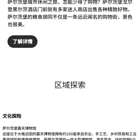
萨尔茨堡城市休闲之旅，怎能少得了购物？萨尔茨堡戈尔
登黑尔茨酒店门前就有多家迷人商店出售各种精致好物。
萨尔茨堡的粮食胡同不仅是一条远近闻名的购物街，景色
也很美。
了解详情
区域探索
文化探险
萨尔茨堡露天博物馆
这座位于大格迈因的露天博物馆拥有约100座来自农业、手工艺、乡村贸易和工业
等领域的新建传统建筑，是萨尔茨堡的一座大型博物馆。游览其中，彷如穿越6个