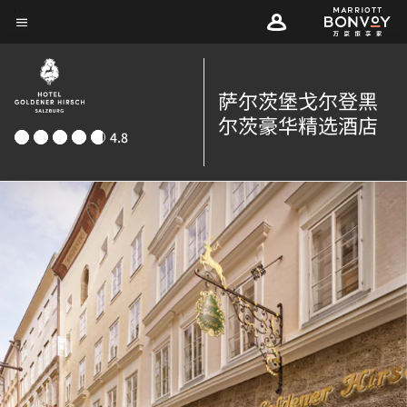
Skip
菜单文本
to
main
content
萨尔茨堡戈尔登黑
尔茨豪华精选酒店
4.8