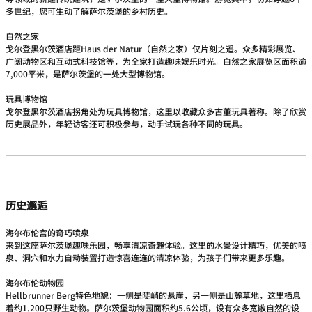
多世纪，您可生动了解萨尔茨堡的乡村历史。
自然之家
戈尔登黑尔茨酒店距Haus der Natur（自然之家）仅片刻之遥。众多精彩展览、
广阔动物区和互动式科技馆等，为全家打造趣味娱乐时光。自然之家展览区面积逾
7,000平米，是萨尔茨堡的一处大型博物馆。
玩具博物馆
戈尔登黑尔茨酒店拐角处为玩具博物馆，这里以收藏众多古董玩具著称。除了欣赏
历史展品外，年轻访客还可积极参与，动手试玩各种不同的玩具。
历史邂逅
海尔布伦宫的奇巧喷泉
来到这座萨尔茨堡趣味乐园，畅享清凉奇趣体验。这里的水景设计精巧，优美的喷
泉、洞穴和水力自动装置打造惊喜连连的清凉体验，为孩子们带来更多乐趣。
海尔布伦动物园
Hellbrunner Berg特色地貌：一侧是陡峭的悬崖，另一侧是山麓草地，这里栖息
着约1,200只野生动物。萨尔茨堡动物园面积约5.6公顷，设有众多宽敞自然的设