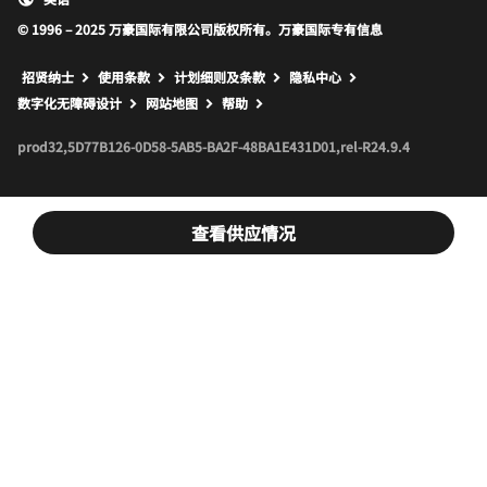
© 1996 – 2025 万豪国际有限公司版权所有。万豪国际专有信息
招贤纳士
使用条款
计划细则及条款
隐私中心
打开新窗口
打开新窗口
数字化无障碍设计
网站地图
帮助
prod32,5D77B126-0D58-5AB5-BA2F-48BA1E431D01,rel-R24.9.4
查看供应情况