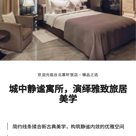
欢迎光临台北慕轩饭店·臻品之选
城中静谧寓所，演绎雅致旅居
美学
简约线条揉合新古典美学，构筑静谧内敛的优雅空间