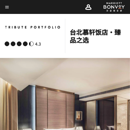
Skip
菜单文本
to
main
content
台北慕轩饭店·臻
品之选
4.3