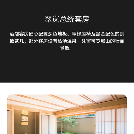
翠岚总统套房
酒店客房匠心配置深色地板、翠绿座椅及黑金配色的别
致茶几；部分客房设有私汤温泉，凭窗可览岚山的壮丽
景致。