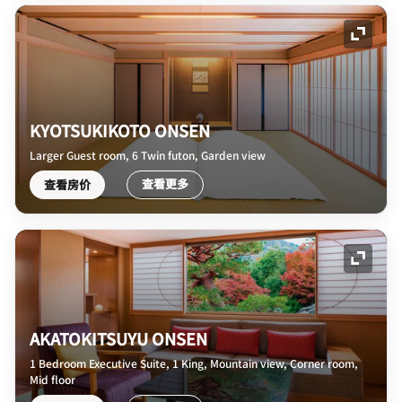
展开图
KYOTSUKIKOTO ONSEN
Larger Guest room, 6 Twin futon, Garden view
查看更多
查看房价
展开图
AKATOKITSUYU ONSEN
1 Bedroom Executive Suite, 1 King, Mountain view, Corner room,
Mid floor