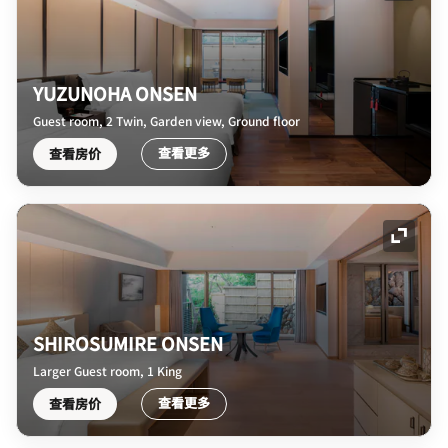
YUZUNOHA ONSEN
Guest room, 2 Twin, Garden view, Ground floor
查看更多
查看房价
展开图
SHIROSUMIRE ONSEN
Larger Guest room, 1 King
查看更多
查看房价