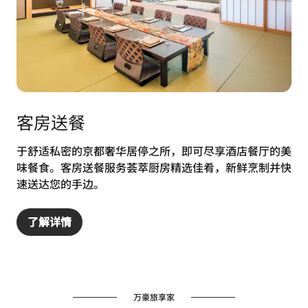
客房送餐
于舒适私密的京都奢华居停之所，即可尽享酒店餐厅的美
味餐食。客房送餐服务荟萃厨房精选佳肴，新鲜烹制并快
速送达您的手边。
了解详情
万豪旅享家