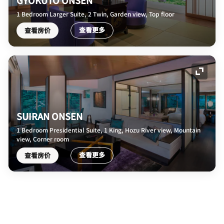
GYOKUTO ONSEN
1 Bedroom Larger Suite, 2 Twin, Garden view, Top floor
查看更多
查看房价
展开图
SUIRAN ONSEN
1 Bedroom Presidential Suite, 1 King, Hozu River view, Mountain
view, Corner room
查看更多
查看房价