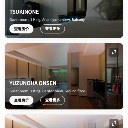
TSUKINONE
Guest room, 1 King, Arashiyama view, Balcony
查看更多
查看房价
展开图
YUZUNOHA ONSEN
Guest room, 1 King, Garden view, Ground floor
查看更多
查看房价
展开图