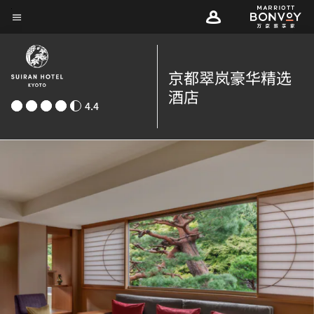
Skip
菜单文本
to
main
content
京都翠岚豪华精选
酒店
4.4