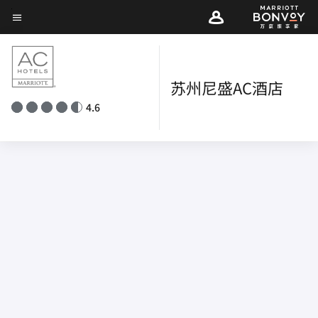
Skip
菜单文本
to
main
content
苏州尼盛AC酒店
4.6