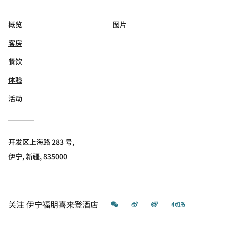
概览
图片
客房
餐饮
体验
活动
开发区上海路 283 号,
伊宁, 新疆, 835000
微信
微博
飞猪
小红书
关注
伊宁福朋喜来登酒店