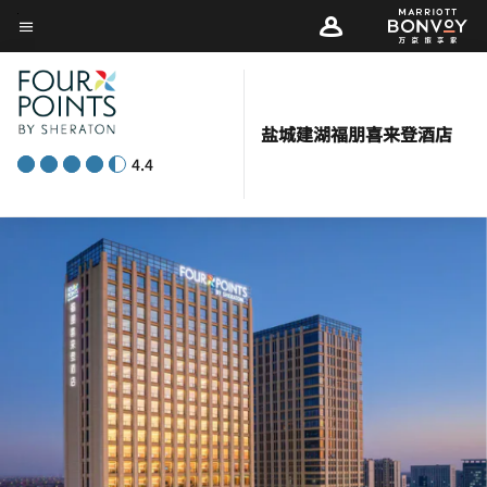
Skip
菜单文本
to
main
content
盐城建湖福朋喜来登酒店
4.4