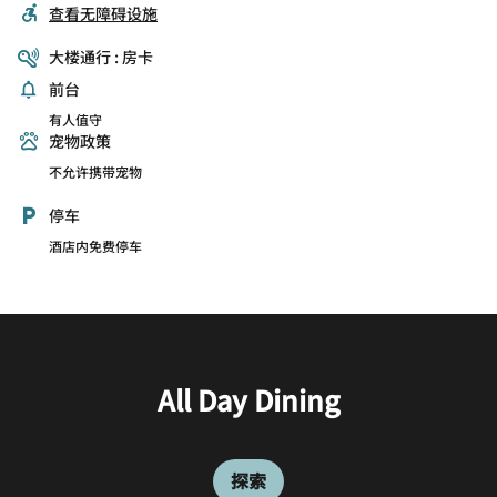
查看无障碍设施
大楼通行 : 房卡
前台
有人值守
宠物政策
不允许携带宠物
停车
酒店内免费停车
All Day Dining
Cafe & Bar
探索
探索