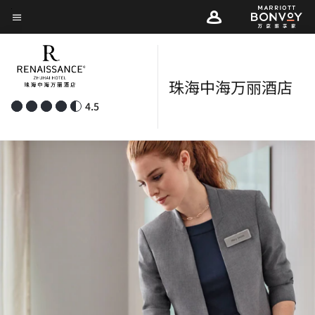
Skip
菜单文本
to
main
content
珠海中海万丽酒店
4.5