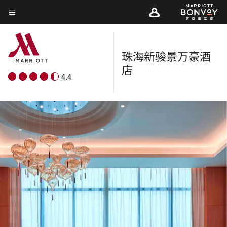
Skip
菜单文本
to
main
content
珠海新骏景万豪酒
店
4.4