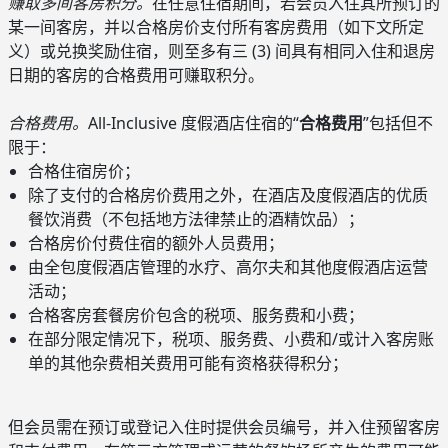
赚取多间客房积分。
在任意住宿期间，若会员入住其所预订的
某一间客房，并以合格房价支付所有客房费用（如下文所定
义）或兑换奖励住宿，则至多有三 (3) 间具有相同入住和退房
日期的客房的合格费用可赚取积分。
合格费用。
All-Inclusive 度假酒店住宿的“
合格费用
”包括但不
限于：
合格住宿房价；
除了支付的合格房价费用之外，在酒店及度假酒店的优质
餐饮消费（不包括地方法律禁止的酒精饮品）；
合格房价付费住宿的额外人员费用；
由全包度假酒店管理的水疗、高尔夫和其他度假酒店运营
活动；
合格客房套餐房价包含的税项、服务费和小费；
在部分限定情况下，税项、服务费、小费和/或计入客房账
单的其他杂费相关费用可能有资格获得积分；
但会员需在预订或登记入住时提供会员编号，并入住预留客房