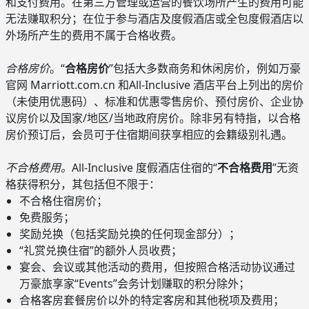
和支付费用。在第三方管理或运营的餐饮场所产生的费用可能
无法赚取积分；在位于参与酒店及度假酒店或全包度假酒店以
外场所产生的费用不属于合格收费。
合格房价
。“
合格房价
”包括大多数商务和休闲房价，例如万豪
官网 Marriott.com.cn 和All-Inclusive 酒店平台上列出的房价
（未使用优惠码）、标准和优惠零售房价、预付房价、企业协
议房价以及国家/地区/当地政府房价。除非另有特指，以合格
房价预订后，会员可于住宿期间获享相应的会籍级别礼遇。
不合格费用。
All-Inclusive 度假酒店住宿的“
不合格费用
”无资
格获得积分，其包括但不限于：
不合格住宿房价；
免费服务；
奖励兑换（包括奖励兑换的任何现金部分）；
“礼赏兑换住宿”的额外人员收费；
宴会、会议或其他活动的费用，但按照合格活动协议通过
万豪旅享家“Events”会务计划赚取的积分除外；
合格客房套餐房价以外的特定客房和其他税项及费用；