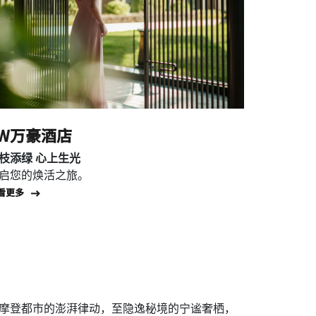
JW万豪酒店
枝添绿 心上生光
启您的焕活之旅。
Open in New Tab
看更多
摩登都市的澎湃律动，至隐逸秘境的宁谧奢栖，