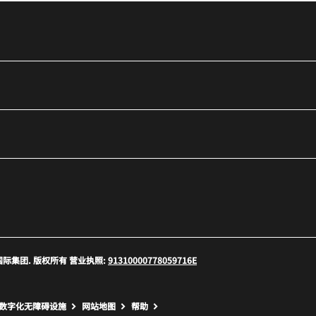
口
 万豪国际集团. 版权所有 营业执照:
91310000778059716E
口
数字化无障碍设施
网站地图
帮助