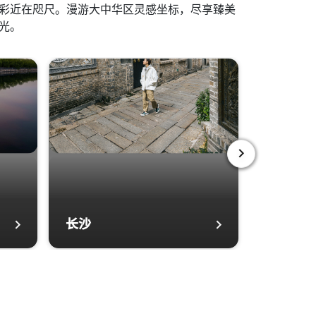
彩近在咫尺。漫游大中华区灵感坐标，尽享臻美
光。
下一页
长沙
西安
长沙 打开新窗口
西安 打开新