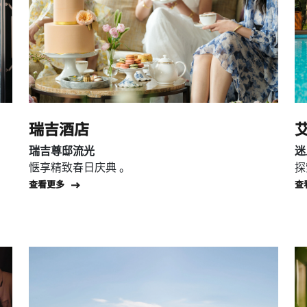
瑞吉酒店
瑞吉尊邸流光
迷
惬享精致春日庆典 。
探
Open in New Tab
查看更多
查