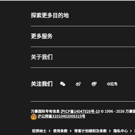
探索更多目的地
更多服务
关于我们
微信扫一扫
微博
飞猪
小红书
关注我们
打开新窗口
打开新窗口
打开新窗
万豪国际专有信息
沪ICP备14047926号-10
© 1996 - 2026
沪公网备
31010402006319号
打开新窗口
打开新窗口
打开新窗
招贤纳士
使用条款
常客计划细则及条款
隐私中心