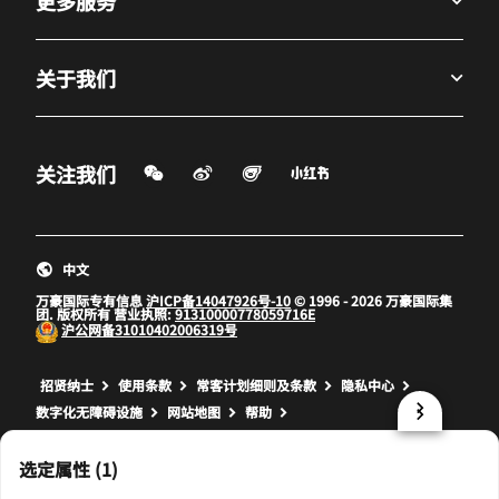
更多服务
关于我们
微信扫一扫
微博
飞猪
小红书
关注我们
打开新窗口
打开新窗口
打开新窗口
中文
万豪国际专有信息
沪ICP备14047926号-10
© 1996 - 2026 万豪国际集
团. 版权所有 营业执照:
91310000778059716E
沪公网备
31010402006319号
打开新窗口
打开新窗口
打开新窗口
招贤纳士
使用条款
常客计划细则及条款
隐私中心
数字化无障碍设施
网站地图
帮助
prod17,5231E551-6739-5567-922D-CBF361B1AA37,rel-R24.9.4
选定属性 (1)