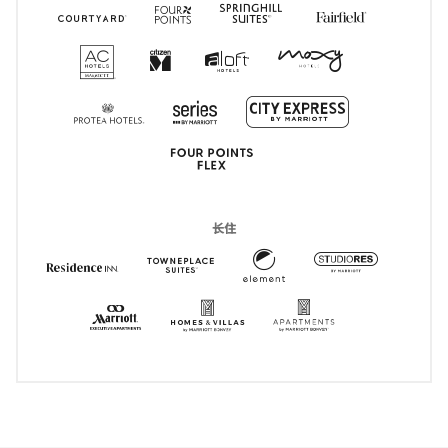
Courtyard Hotels
打开新窗口
Four Points
打开新窗口
Springhill Suites
打开新窗口
Fairfield I
打开新窗口
AC Hotels
打开新窗口
CitizenM
打开新窗口
Moxy
打开新窗口
Aloft
打开新窗口
City Express
打开新窗口
Series
打开新窗口
Protea
打开新窗口
Four Points Express
打开新窗口
长住
Element
打开新窗口
Residence Inn
打开新窗口
TownePlace Suites
打开新窗口
StudioRe
打开新窗
HVMI
打开新窗口
Apartments by
打开新窗口
Marriott Executive Apartments
打开新窗口