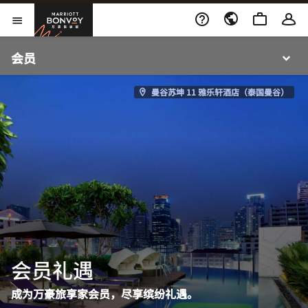
跳到内容
打开新窗口
Marriott Bonvoy
打开菜单
打开菜单
会员
曼谷苏坤 11 雅乐轩酒店（泰国曼谷）
会员礼遇
成为万豪旅享家会员，尽享缤纷礼遇。