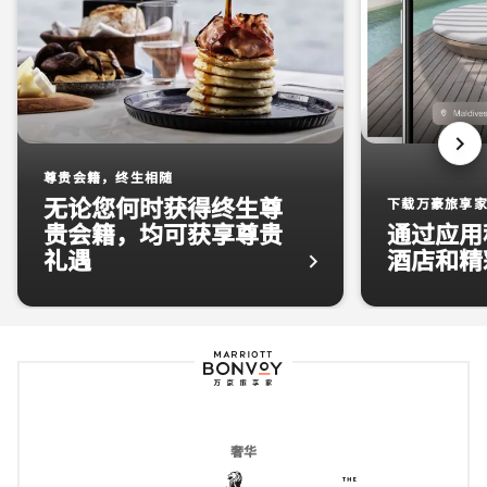
下一
尊贵会籍，终生相随
无论您何时获得终生尊
下载万豪旅享家 
贵会籍，均可获享尊贵
通过应用
礼遇
酒店和精
床上早餐 尊贵会籍，终生相随 无论您何时获得终生尊贵会籍
万豪旅享家徽标 
万豪旅享家标志
奢华
The Ritz-Carlton
打开新窗口
The Luxury C
打开新窗口