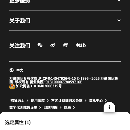
更多服务
关于我们
微信扫一扫
微博
飞猪
小红书
关注我们
打开新窗口
打开新窗口
打开新窗口
中文
万豪国际专有信息
沪ICP备14047926号-10
© 1996 - 2026 万豪国际集
团. 版权所有 营业执照:
91310000778059716E
沪公网备
31010402006319号
打开新窗口
打开新窗口
打开新窗口
招贤纳士
使用条款
常客计划细则及条款
隐私中心
数字化无障碍设施
网站地图
帮助
prod32,7CF7C8CD-4701-58AC-AA4A-C70BC3FB0E6A,NA
选定属性 (1)