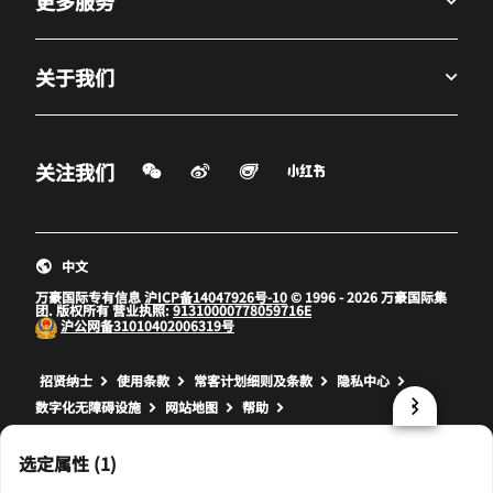
更多服务
关于我们
微信扫一扫
微博
飞猪
小红书
关注我们
打开新窗口
打开新窗口
打开新窗口
中文
万豪国际专有信息
沪ICP备14047926号-10
© 1996 - 2026 万豪国际集
团. 版权所有 营业执照:
91310000778059716E
沪公网备
31010402006319号
打开新窗口
打开新窗口
打开新窗口
招贤纳士
使用条款
常客计划细则及条款
隐私中心
数字化无障碍设施
网站地图
帮助
prod32,99129DCB-FE67-5C24-881F-12E68CA3C7BB,NA
选定属性 (1)