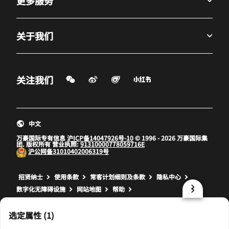
更多服务
关于我们
微信扫一扫
微博
飞猪
小红书
关注我们
打开新窗口
打开新窗口
打开新窗口
中文
万豪国际专有信息
沪ICP备14047926号-10
© 1996 - 2026 万豪国际集
团. 版权所有 营业执照:
91310000778059716E
沪公网备
31010402006319号
打开新窗口
打开新窗口
打开新窗口
招贤纳士
使用条款
常客计划细则及条款
隐私中心
数字化无障碍设施
网站地图
帮助
prod32,E9B7DCB6-4038-54AA-8A79-21A91AC0EDAA,NA
选定属性 (1)