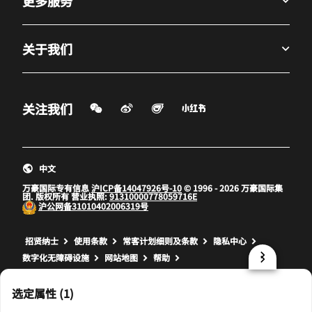
更多服务
关于我们
微信扫一扫
微博
飞猪
小红书
关注我们
打开新窗口
打开新窗口
打开新窗口
中文
万豪国际专有信息
沪ICP备14047926号-10
© 1996 - 2026 万豪国际集
团. 版权所有 营业执照:
91310000778059716E
沪公网备
31010402006319号
打开新窗口
打开新窗口
打开新窗口
招贤纳士
使用条款
常客计划细则及条款
隐私中心
数字化无障碍设施
网站地图
帮助
prod32,9A417666-E3F9-583F-9E56-4574CCBCB6A9,NA
选定属性 (1)