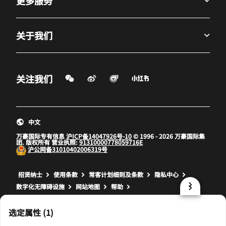
更多服务
关于我们
微信扫一扫
微博
飞猪
小红书
关注我们
打开新窗口
打开新窗口
打开新窗口
中文
万豪国际专有信息
沪ICP备14047926号-10
© 1996 - 2026 万豪国际集
团. 版权所有 营业执照:
91310000778059716E
沪公网备
31010402006319号
打开新窗口
打开新窗口
打开新窗口
招贤纳士
使用条款
常客计划细则及条款
隐私中心
数字化无障碍设施
网站地图
帮助
prod17,C3CF2D18-43A0-5EB9-97F3-77611FBF8658,rel-R24.9.4
选定属性 (1)