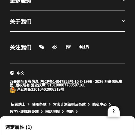
更多服务
关于我们
微信扫一扫
微博
飞猪
小红书
关注我们
打开新窗口
打开新窗口
打开新窗口
中文
万豪国际专有信息
沪ICP备14047926号-10
© 1996 - 2026 万豪国际集
团. 版权所有 营业执照:
91310000778059716E
沪公网备
31010402006319号
打开新窗口
打开新窗口
打开新窗口
招贤纳士
使用条款
常客计划细则及条款
隐私中心
数字化无障碍设施
网站地图
帮助
prod17,E9CD41C7-8F20-5BA7-9DDE-83F3D4151F53,NA
选定属性 (1)