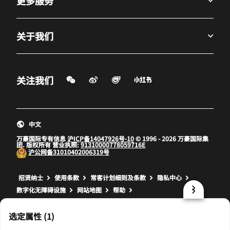
更多服务
关于我们
微信扫一扫
微博
飞猪
小红书
关注我们
打开新窗口
打开新窗口
打开新窗口
中文
万豪国际专有信息
沪ICP备14047926号-10
© 1996 - 2026 万豪国际集
团. 版权所有 营业执照:
91310000778059716E
沪公网备
31010402006319号
打开新窗口
打开新窗口
打开新窗口
招贤纳士
使用条款
常客计划细则及条款
隐私中心
数字化无障碍设施
网站地图
帮助
prod32,88B9A42D-7F14-5CB2-8D2F-B60A8B67236E,NA
选定属性 (1)