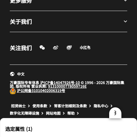
更多服务
关于我们
微信扫一扫
微博
飞猪
小红书
关注我们
打开新窗口
打开新窗口
打开新窗口
中文
万豪国际专有信息
沪ICP备14047926号-10
© 1996 - 2026 万豪国际集
团. 版权所有 营业执照:
91310000778059716E
沪公网备
31010402006319号
打开新窗口
打开新窗口
打开新窗口
招贤纳士
使用条款
常客计划细则及条款
隐私中心
数字化无障碍设施
网站地图
帮助
prod32,B9CEACA8-8E25-500A-B456-4E6AA21C0B2E,NA
选定属性 (1)