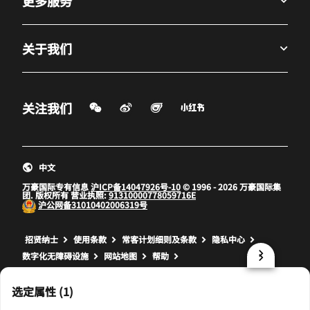
更多服务
关于我们
微信扫一扫
微博
飞猪
小红书
关注我们
打开新窗口
打开新窗口
打开新窗口
中文
万豪国际专有信息
沪ICP备14047926号-10
© 1996 - 2026 万豪国际集
团. 版权所有 营业执照:
91310000778059716E
沪公网备
31010402006319号
打开新窗口
打开新窗口
打开新窗口
招贤纳士
使用条款
常客计划细则及条款
隐私中心
数字化无障碍设施
网站地图
帮助
prod32,7098AF2A-B5E3-5AF9-89D2-FB6967CBA69E,NA
选定属性 (1)