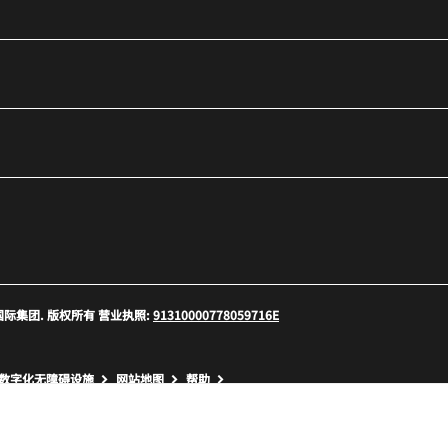
口
 万豪国际集团. 版权所有 营业执照:
91310000778059716E
口
数字化无障碍设施
网站地图
帮助