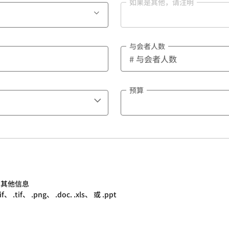
如果是其他，请注明
与会者人数
预算
的其他信息
.tif、 .png、 .doc. .xls、 或 .ppt