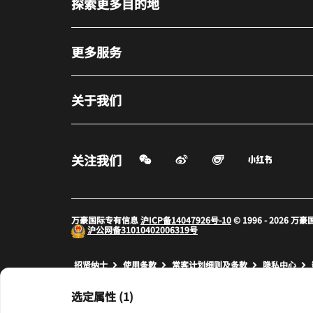
探索更多目的地
更多服务
关于我们
微信扫一扫
微博
飞猪
小红书
关注我们
打开新窗口
打开新窗口
打开新窗
万豪国际专有信息
沪ICP备14047926号-10
© 1996 - 2026
沪公网备
31010402006319号
打开新窗口
打开新窗口
打开新窗
招贤纳士
使用条款
常客计划细则及条款
隐私中心
prod32,7D992906-6CA9-51F5-807E-F8BF9F8E3584,NA
选定属性 (1)