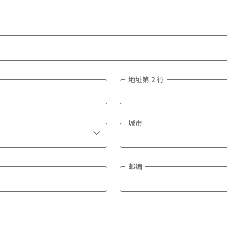
地址第 2 行
城市
邮编